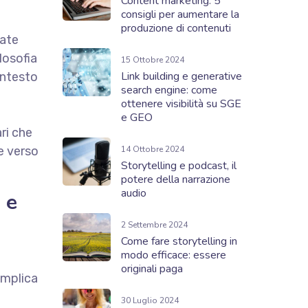
Content marketing: 5
consigli per aumentare la
produzione di contenuti
cate
losofia
15 Ottobre 2024
Link building e generative
ontesto
search engine: come
ottenere visibilità su SGE
e GEO
ri che
e verso
14 Ottobre 2024
Storytelling e podcast, il
potere della narrazione
audio
 e
2 Settembre 2024
Come fare storytelling in
modo efficace: essere
originali paga
 implica
30 Luglio 2024