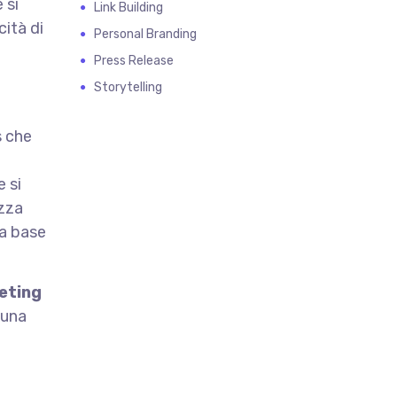
 si
Link Building
cità di
Personal Branding
Press Release
Storytelling
s che
 si
izza
na base
eting
 una