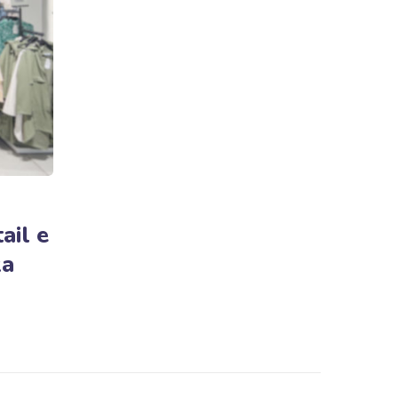
ail e
za