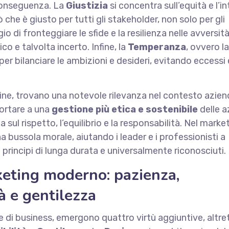
conseguenza. La
Giustizia
si concentra sull’equità e l’in
he è giusto per tutti gli stakeholder, non solo per gli
o di fronteggiare le sfide e la resilienza nelle avversità
o e talvolta incerto. Infine, la
Temperanza
, ovvero la
er bilanciare le ambizioni e desideri, evitando eccessi 
gine, trovano una notevole rilevanza nel contesto azien
ortare a una
gestione più etica e sostenibile
delle a
l rispetto, l’equilibrio e la responsabilità. Nel marke
 bussola morale, aiutando i leader e i professionisti a
rincipi di lunga durata e universalmente riconosciuti.
rketing moderno: pazienza,
à e gentilezza
 e di business, emergono quattro virtù aggiuntive, altr