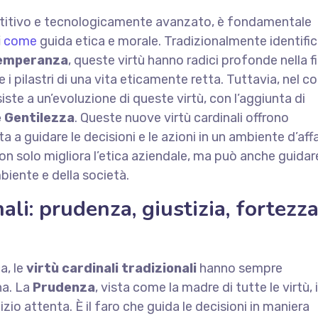
titivo e tecnologicamente avanzato, è fondamentale
i
come
guida etica e morale. Tradizionalmente identifi
Temperanza
, queste virtù hanno radici profonde nella fi
 i pilastri di una vita eticamente retta. Tuttavia, nel c
ste a un’evoluzione di queste virtù, con l’aggiunta di
e Gentilezza
. Queste nuove virtù cardinali offrono
a a guidare le decisioni e le azioni in un ambiente d’affa
n solo migliora l’etica aziendale, ma può anche guidar
biente e della società.
nali: prudenza, giustizia, fortezza
a, le
virtù cardinali tradizionali
hanno sempre
na. La
Prudenza
, vista come la madre di tutte le virtù,
io attenta. È il faro che guida le decisioni in maniera