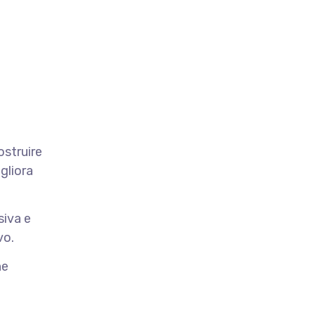
ostruire
gliora
siva e
vo.
he
l