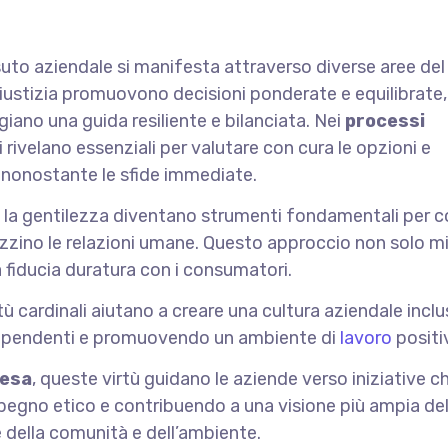
uto aziendale si manifesta attraverso diverse aree del
 giustizia promuovono decisioni ponderate e equilibrate,
iano una guida resiliente e bilanciata. Nei
processi
i rivelano essenziali per valutare con cura le opzioni e
, nonostante le sfide immediate.
à e la gentilezza diventano strumenti fondamentali per c
zzino le relazioni umane. Questo approccio non solo mi
 fiducia duratura con i consumatori.
irtù cardinali aiutano a creare una cultura aziendale inclu
 dipendenti e promuovendo un ambiente di
lavoro
positi
resa
, queste virtù guidano le aziende verso iniziative c
impegno etico e contribuendo a una visione più ampia de
 della comunità e dell’ambiente.