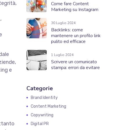
tegrità,
Come fare Content
Marketing su Instagram
,
30 Luglio 2024
Backlinks: come
e
mantenere un profilo link
pulito ed efficace
dale
1 Luglio 2024
Scrivere un comunicato
ziende,
stampa: errori da evitare
ting e
Categorie
Brand Identity
Content Marketing
Copywriting
ettanto
Digital PR