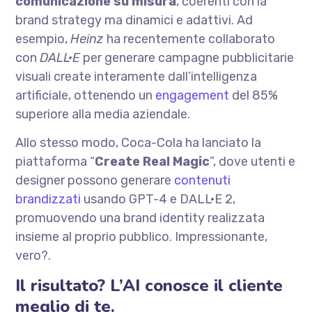
comunicazione su misura
, coerenti con la
brand strategy ma dinamici e adattivi. Ad
esempio,
Heinz
ha recentemente collaborato
con
DALL·E
per generare campagne pubblicitarie
visuali create interamente dall’intelligenza
artificiale, ottenendo un
engagement
del 85%
superiore alla media aziendale.
Allo stesso modo, Coca-Cola ha lanciato la
piattaforma “
Create Real Magic
”, dove utenti e
designer possono generare
contenuti
brandizzati
usando GPT-4 e DALL·E 2,
promuovendo una brand identity realizzata
insieme al proprio pubblico. Impressionante,
vero?.
Il risultato? L’AI conosce il cliente
meglio di te.