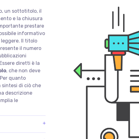
un sottotitolo, il
mento e la chiusura
importante prestare
possibile informativo
leggere. Il titolo
presente il numero
ubblicazioni
ssere diretti è la
olo
, che non deve
. Per quanto
a sintesi di ciò che
na descrizione
mplia le