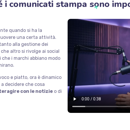
é i comunicati stampa sono impo
nte quando si ha la
uovere una certa attività.
tanto alla gestione dei
 che altro si rivolge ai social
sì che i marchi abbiano modo
 mirano.
ivoco e piatto, ora è dinamico
iù a decidere che cosa
teragire con le notizie
o di
i